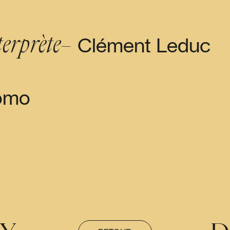
erprète–
Clément Leduc
omo