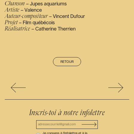
Chanson
– Jupes aquariums
Artiste
– Valence
Auteur-compositeur
– Vincent Dufour
Projet
– Film québécois
Réalisatrice
– Catherine Therrien
RETOUR
Inscris-toi à notre infolettre
Je consens à l’infolettre et à la