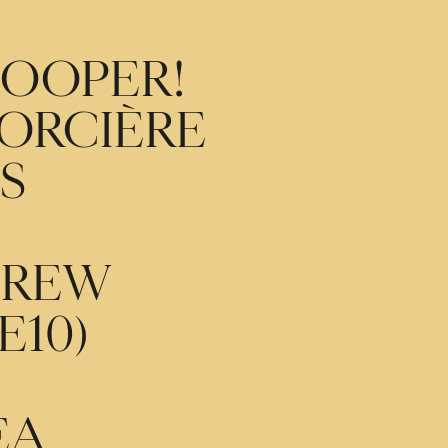
COOPER!
SORCIÈRE
S
 CREW
E10)
EA