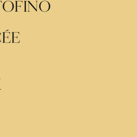
TOFINO
CÉE
K