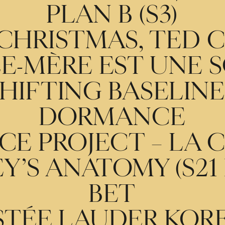
PLAN B (S3)
CHRISTMAS, TED 
E-MÈRE EST UNE 
SHIFTING BASELINE
DORMANCE
CE PROJECT – LA
Y’S ANATOMY (S21 
BET
STÉE LAUDER KOR